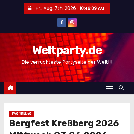
Z
Fr.. Aug. 7th, 2026
10:49:10 AM
u
m
I
n
h
Weltparty.de
a
Die verrückteste Partyseite der Welt!!!
l
t
s
p
r
i
n
PARTYBILDER
g
Bergfest Kreßberg 2026
e