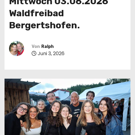
Mittwoch 03.06.2026
n
Waldfreibad
Bergertshofen.
Von
Ralph
Juni 3, 2026