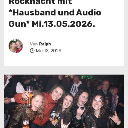
Rocknacht mit
n
*Hausband und Audio
Gun* Mi.13.05.2026.
Von
Ralph
Mai 13, 2026