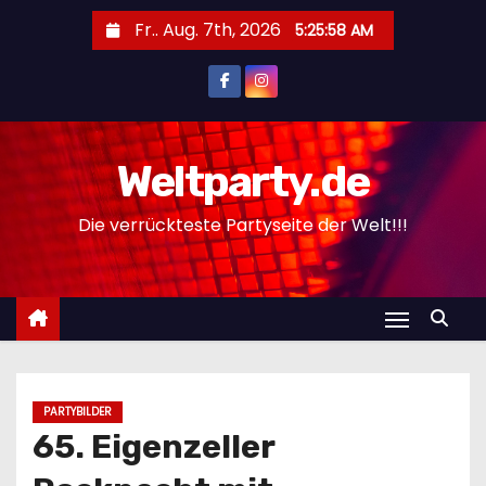
Z
Fr.. Aug. 7th, 2026
5:25:59 AM
u
m
I
n
h
Weltparty.de
a
Die verrückteste Partyseite der Welt!!!
l
t
s
p
r
i
n
PARTYBILDER
g
65. Eigenzeller
e