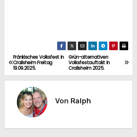
Fränkisches Volksfest in
Grün-alternativen
B
Crailsheim Freitag
Volksfestauftakt in
19.09.2025.
Crailsheim 2025.
e
i
t
Von
Ralph
r
a