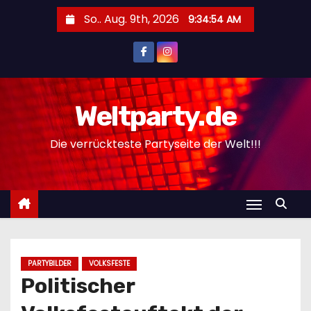
Z
So.. Aug. 9th, 2026
9:34:55 AM
u
m
I
n
h
Weltparty.de
a
Die verrückteste Partyseite der Welt!!!
l
t
s
p
r
i
n
PARTYBILDER
VOLKSFESTE
g
Politischer
e