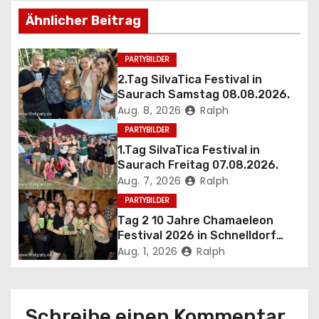
g
Ähnlicher Beitrag
s
n
PARTYBILDER
2.Tag SilvaTica Festival in
a
Saurach Samstag 08.08.2026.
Aug. 8, 2026
Ralph
v
PARTYBILDER
i
1.Tag SilvaTica Festival in
Saurach Freitag 07.08.2026.
g
Aug. 7, 2026
Ralph
PARTYBILDER
a
Tag 2 10 Jahre Chamaeleon
t
Festival 2026 in Schnelldorf
Sa.01.08.2026.
Aug. 1, 2026
Ralph
i
o
Schreibe einen Kommentar