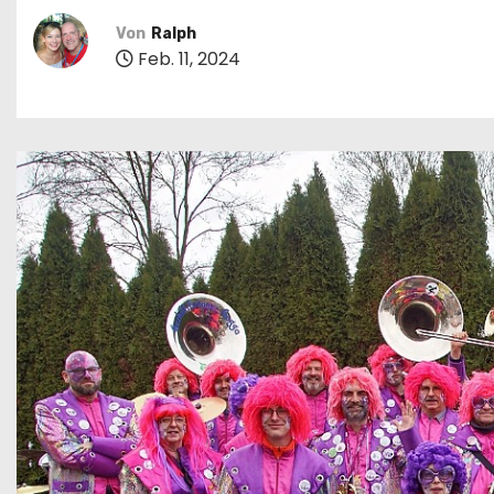
n
Von
Ralph
Feb. 11, 2024