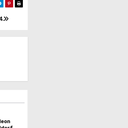
4.
leon