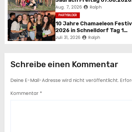
Saurach Freitag 07.08.2026
Aug. 7, 2026
Ralph
v
PARTYBILDER
i
10 Jahre Chamaeleon Festiv
2026 in Schnelldorf Tag 1
g
Fr.31.07.2026.
Juli 31, 2026
Ralph
a
t
Schreibe einen Kommentar
i
Deine E-Mail-Adresse wird nicht veröffentlicht.
Erfor
o
Kommentar
*
n