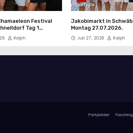
Chamaeleon Festival
Jakobimarkt in Schwäbi
hnelldorf Tag 1
Montag 27.07.2026.
026.
026
Ralph
Juli 27, 2026
Ralph
Partybilder
Fasching
r