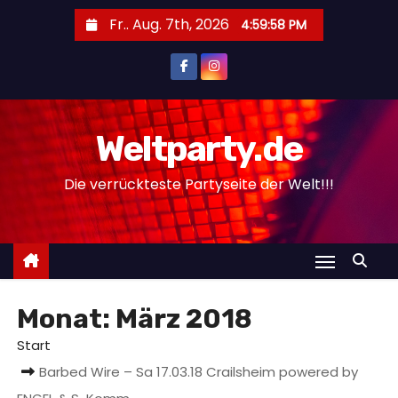
Z
Fr.. Aug. 7th, 2026
4:59:58 PM
u
m
I
n
h
Weltparty.de
a
Die verrückteste Partyseite der Welt!!!
l
t
s
p
r
i
Monat:
März 2018
n
Start
g
Barbed Wire – Sa 17.03.18 Crailsheim powered by
e