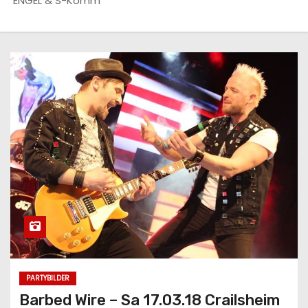
ENGEL & S-Komm
n
PARTYBILDER
Barbed Wire – Sa 17.03.18 Crailsheim