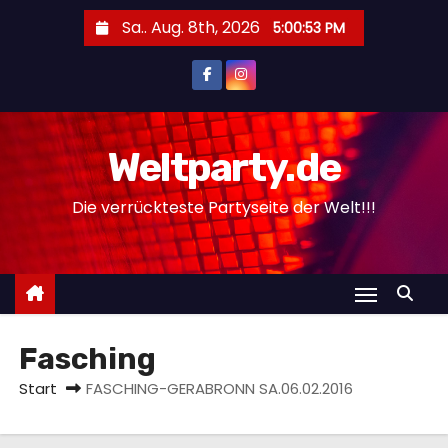
Z
Sa.. Aug. 8th, 2026
5:00:54 PM
u
m
I
n
h
Weltparty.de
a
Die verrückteste Partyseite der Welt!!!
l
t
s
p
r
i
Fasching
n
Start
FASCHING-GERABRONN SA.06.02.2016
g
e