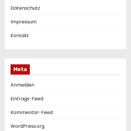
u
Datenschutz
n
Impressum
g
Kontakt
d
e
r
Meta
B
Anmelden
e
Eintrags-Feed
i
Kommentar-Feed
t
r
WordPress.org