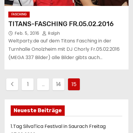
FASCHING
TITANS-FASCHING FR.05.02.2016
Feb. 5, 2016
Ralph
Weltparty.de auf dem Titans Fasching in der
Turnhalle Onolzheim mit DJ Chorly Fr.05.02.2016
(MEGA 337 Bilder) alle Bilder gibts auch…
S
1
…
14
15
e
i
Neueste Beiträge
t
1.Tag SilvaTica Festival in Saurach Freitag