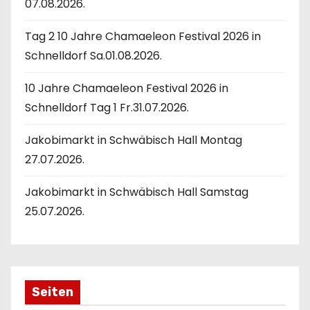
e
07.08.2026.
n
Tag 2 10 Jahre Chamaeleon Festival 2026 in
n
Schnelldorf Sa.01.08.2026.
u
10 Jahre Chamaeleon Festival 2026 in
Schnelldorf Tag 1 Fr.31.07.2026.
m
Jakobimarkt in Schwäbisch Hall Montag
m
27.07.2026.
e
Jakobimarkt in Schwäbisch Hall Samstag
r
25.07.2026.
i
e
r
Seiten